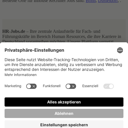
Beliebte Orte für Inhouse Recruiter Jobs sind:
Bonn
,
Düsseldorf
,
.
HR-Jobs.de
– Ihre zentrale Anlaufstelle für Fach- und
Führungskräfte im Bereich Human Resources, die ihre Karriere in
Deutschland vorantreiben möchten. Unsere Plattform vernetzt
ehrgeizige HR-Profis mit führenden Arbeitgebern aus allen
Bundesländern – von Berlin über Hamburg, Bayern bis hin zu
Nordrhein-Westfalen. Ganz gleich, ob Sie eine Position im
Recruiting, in der Personalentwicklung oder in einem anderen HR-
Bereich suchen, bei
HR-Jobs.de
finden Sie eine breite Auswahl an
attraktiven Stellenangeboten aus ganz Deutschland.
AGBs
Impressum
Datenschutz
Preise
Über uns