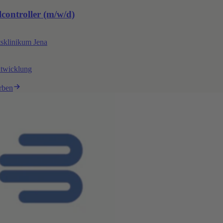
controller (m/w/d)
tsklinikum Jena
ntwicklung
rben