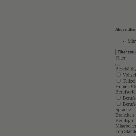
Aktive filter
Mün
Filter zur
Filter
Beschäftig
Vollzei
Teilzeit
Home Offi
Berufserf
Berufse
Berufse
Sprache
Branchen
Berufsgru
Mitarbeiter
Top Stand