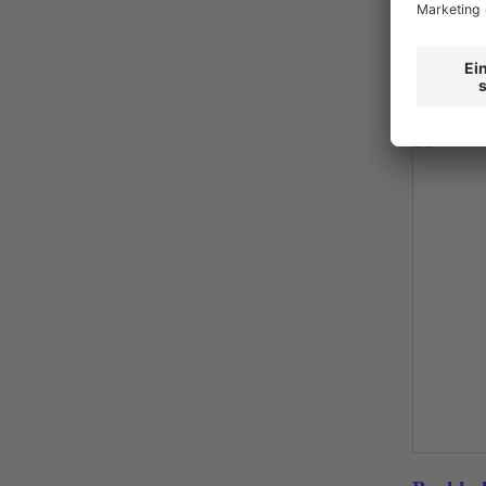
NEU
Agrial D
Jonaswald
Human Re
Heute
Jetzt bewe