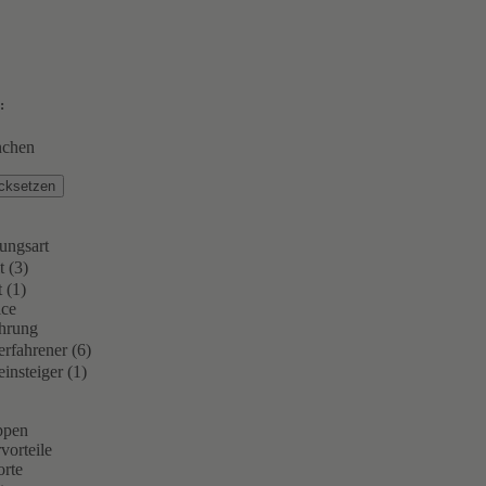
:
chen
ücksetzen
ungsart
t (3)
 (1)
ce
ahrung
rfahrener (6)
insteiger (1)
ppen
vorteile
orte