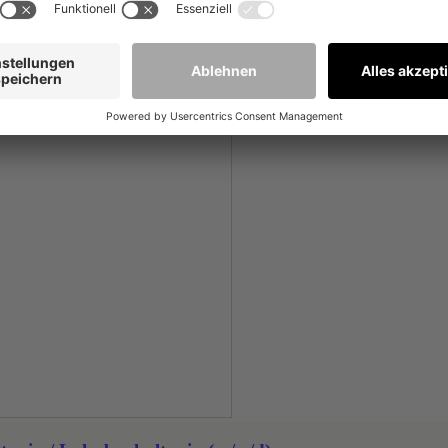
eutschland GmbH & Co. KG
e, DE
sources Management
rben