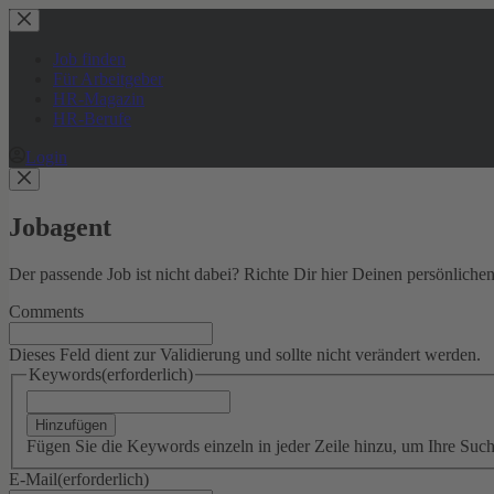
Zum
Inhalt
springen
Job finden
Für Arbeitgeber
HR-Magazin
HR-Berufe
Login
Jobagent
Der passende Job ist nicht dabei? Richte Dir hier Deinen persönliche
Comments
Dieses Feld dient zur Validierung und sollte nicht verändert werden.
Keywords
(erforderlich)
Hinzufügen
Fügen Sie die Keywords einzeln in jeder Zeile hinzu, um Ihre Suc
E-Mail
(erforderlich)