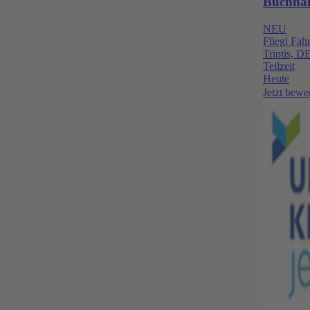
Buchhalt
NEU
Fliegl Fa
Triptis, D
Teilzeit
Heute
Jetzt bewe