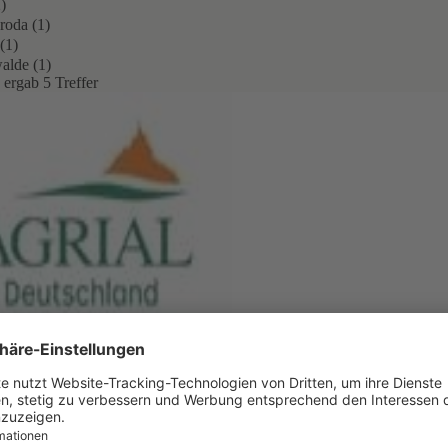
)
roda (1)
(1)
alde (1)
 ergab 5 Treffer
lreferent (m/w/d) Employee Lifecycle & Personalmarke