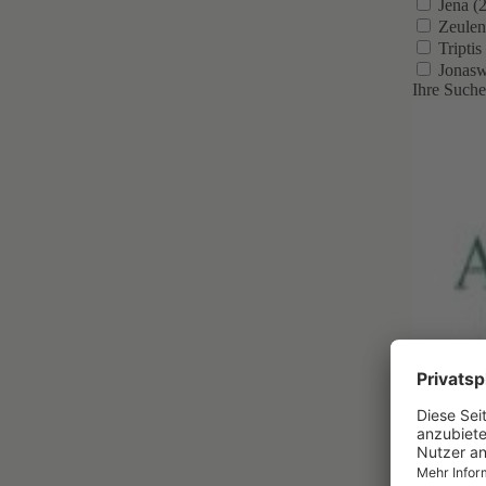
Jena (2
Zeulen
Triptis 
Jonasw
Ihre Suche
Persona