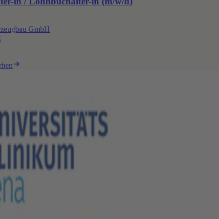
er-in / Lohnbuchalter-in (m/w/d)
hrzeugbau GmbH
E
rben