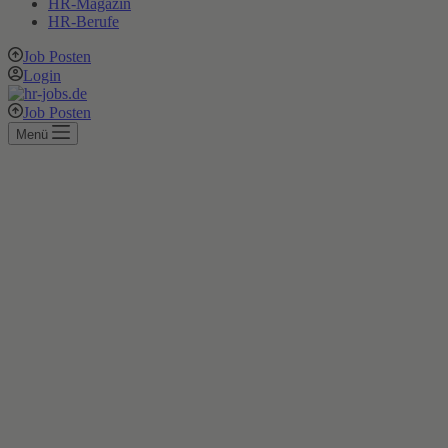
HR-Magazin
HR-Berufe
Job Posten
Login
Job Posten
Menü