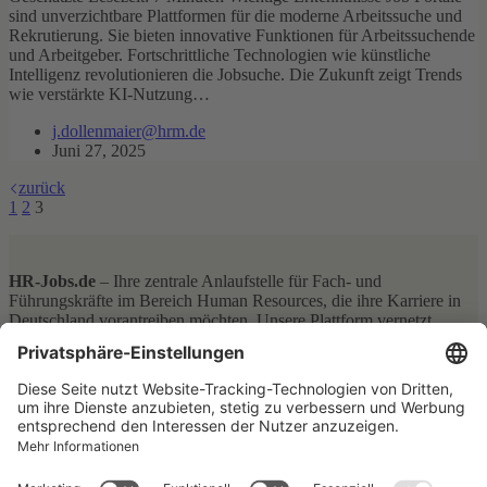
sind unverzichtbare Plattformen für die moderne Arbeitssuche und
Rekrutierung. Sie bieten innovative Funktionen für Arbeitssuchende
und Arbeitgeber. Fortschrittliche Technologien wie künstliche
Intelligenz revolutionieren die Jobsuche. Die Zukunft zeigt Trends
wie verstärkte KI-Nutzung…
j.dollenmaier@hrm.de
Juni 27, 2025
zurück
1
2
3
HR-Jobs.de
– Ihre zentrale Anlaufstelle für Fach- und
Führungskräfte im Bereich Human Resources, die ihre Karriere in
Deutschland vorantreiben möchten. Unsere Plattform vernetzt
ehrgeizige HR-Profis mit führenden Arbeitgebern aus allen
Bundesländern – von Berlin über Hamburg, Bayern bis hin zu
Nordrhein-Westfalen. Ganz gleich, ob Sie eine Position im
Recruiting, in der Personalentwicklung oder in einem anderen HR-
Bereich suchen, bei
HR-Jobs.de
finden Sie eine breite Auswahl an
attraktiven Stellenangeboten aus ganz Deutschland.